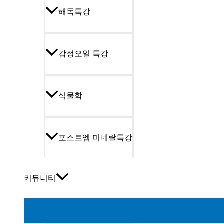
해독특강
감정오일 특강
식물학
포스트엠 미네랄특강
커뮤니티