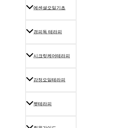
에센셜오일기초
경피독 테라피
시크릿케어테라피
감정오일테라피
펫테라피
회원가이드