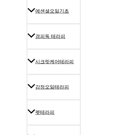
에센셜오일기초
경피독 테라피
시크릿케어테라피
감정오일테라피
펫테라피
회원가이드