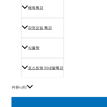
해독특강
감정오일 특강
식물학
포스트엠 미네랄특강
커뮤니티