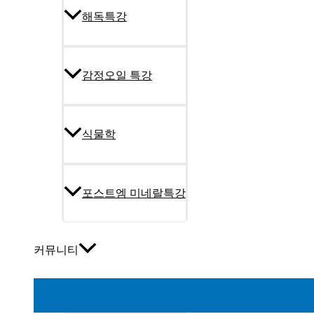
해독특강
감정오일 특강
식물학
포스트엠 미네랄특강
커뮤니티