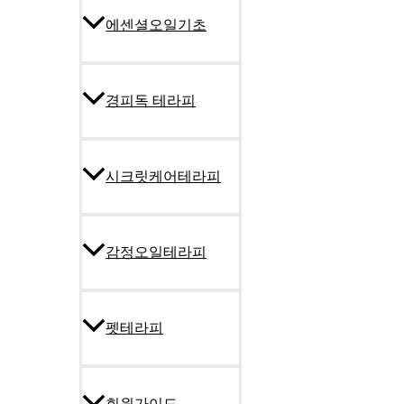
에센셜오일기초
경피독 테라피
시크릿케어테라피
감정오일테라피
펫테라피
회원가이드